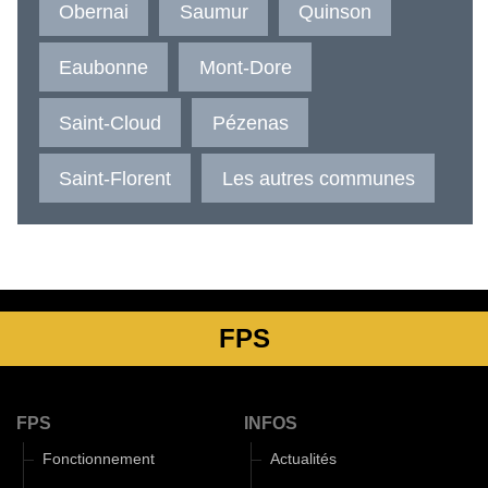
Obernai
Saumur
Quinson
Eaubonne
Mont-Dore
Saint-Cloud
Pézenas
Saint-Florent
Les autres communes
FPS
FPS
INFOS
Fonctionnement
Actualités