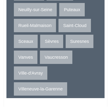
Neuilly-sur-Seine
Puteaux
Rueil-Malmaison
Saint-Cloud
Sceaux
Sèvres
Suresnes
Vanves
Vaucresson
Ville-d'Avray
Villeneuve-la-Garenne