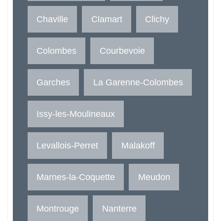
Chaville
Clamart
Clichy
Colombes
Courbevoie
Garches
La Garenne-Colombes
Issy-les-Moulineaux
Levallois-Perret
Malakoff
Marnes-la-Coquette
Meudon
Montrouge
Nanterre