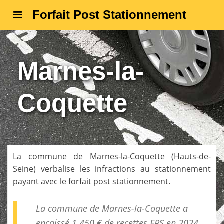
Forfait Post Stationnement
Marnes-la-
Coquette
La commune de
Marnes-la-Coquette
(
Hauts-de-
Seine
) verbalise les infractions au stationnement
payant avec le forfait post stationnement.
La commune de Marnes-la-Coquette a
encaissé 1 450 € de
recettes FPS
en 2024.