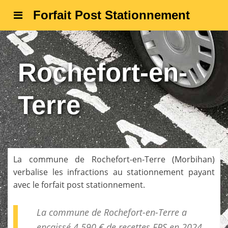
Forfait Post Stationnement
Rochefort-en-
Terre
La commune de
Rochefort-en-Terre
(
Morbihan
)
verbalise les infractions au stationnement payant
avec le forfait post stationnement.
La commune de Rochefort-en-Terre a
encaissé 4 590 € de
recettes FPS
en 2024.