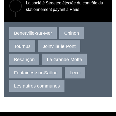
La société Streeteo éjectée du contrôle du
stationnement payant à Paris
Benerville-sur-Mer
Chinon
Tournus
Joinville-le-Pont
Besançon
La Grande-Motte
Fontaines-sur-Saône
Lecci
Les autres communes