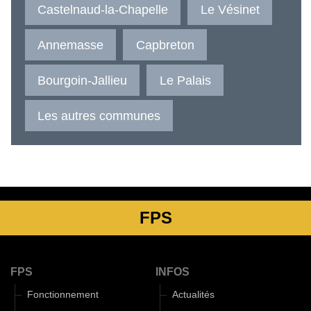
Castelnaud-la-Chapelle
Le Vésinet
Annemasse
Capbreton
Bourgoin-Jallieu
Le Palais
Les autres communes
FPS
FPS
INFOS
Fonctionnement
Actualités