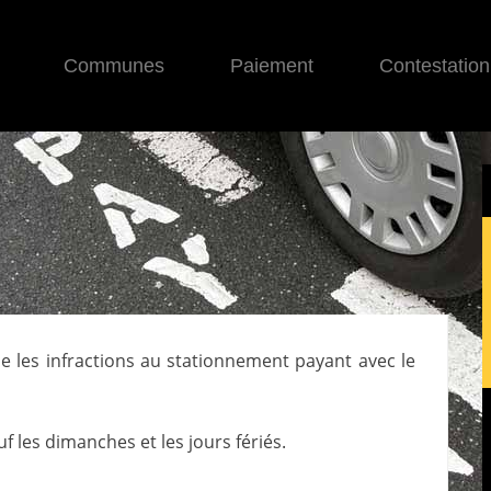
Communes
Paiement
Contestation
ise les infractions au stationnement payant avec le
 les dimanches et les jours fériés.