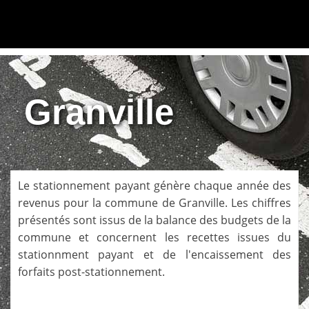
Granville
Le stationnement payant génère chaque année des
revenus pour la commune de
Granville
. Les chiffres
présentés sont issus de la balance des budgets de la
commune et concernent les recettes issues du
stationnment payant et de l'encaissement des
forfaits post-stationnement.