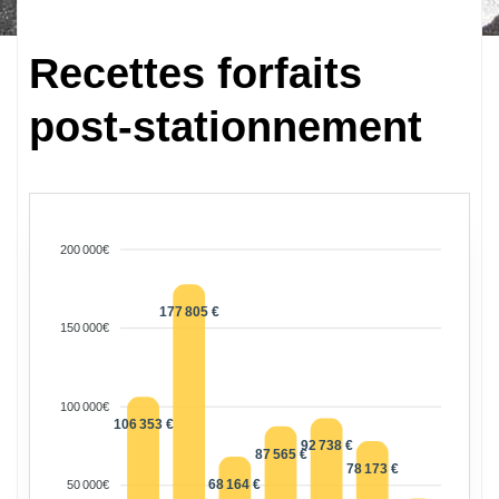
Recettes forfaits
post-stationnement
200 000€
177 805 €
150 000€
100 000€
106 353 €
92 738 €
87 565 €
78 173 €
68 164 €
50 000€