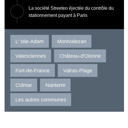
La société Streeteo éjectée du contrôle du
stationnement payant à Paris
L' Isle-Adam
Montvalezan
Valenciennes
Château-d'Olonne
Fort-de-France
Valras-Plage
Colmar
Nanterre
Les autres communes