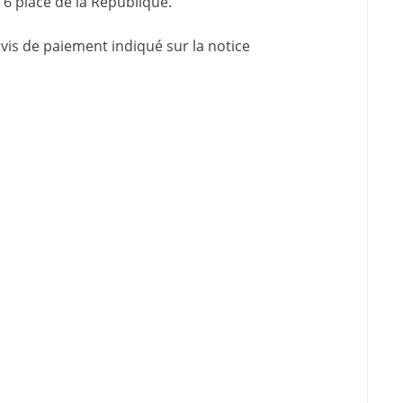
 6 place de la République.
avis de paiement indiqué sur la
notice