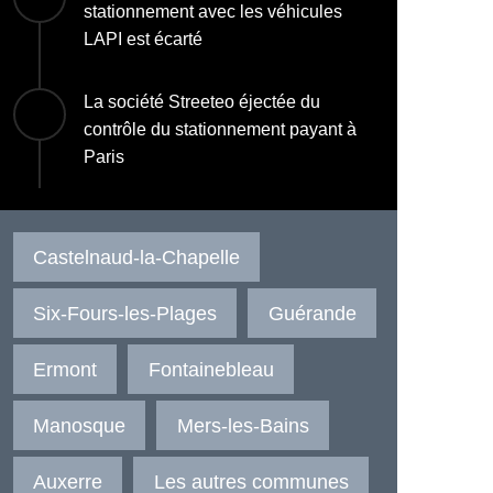
stationnement avec les véhicules
LAPI est écarté
La société Streeteo éjectée du
contrôle du stationnement payant à
Paris
Castelnaud-la-Chapelle
Six-Fours-les-Plages
Guérande
Ermont
Fontainebleau
Manosque
Mers-les-Bains
Auxerre
Les autres communes