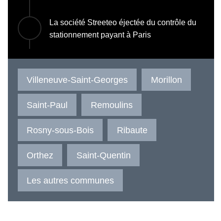
La société Streeteo éjectée du contrôle du
stationnement payant à Paris
Villeneuve-Saint-Georges
Morillon
Saint-Paul
Remoulins
Rosny-sous-Bois
Ribaute
Orthez
Saint-Quentin
Les autres communes