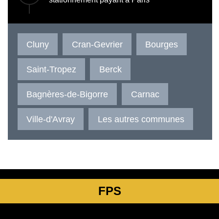
Cluny
Cran-Gevrier
Bourges
Saint-Tropez
Berck
Bagnères-de-Bigorre
Carnac
Ville-d'Avray
Les autres communes
FPS