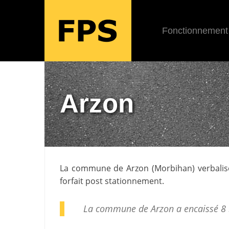
Fonctionnement
Arzon
La commune de
Arzon
(
Morbihan
) verbali
forfait post stationnement.
La commune de Arzon a encaissé 8