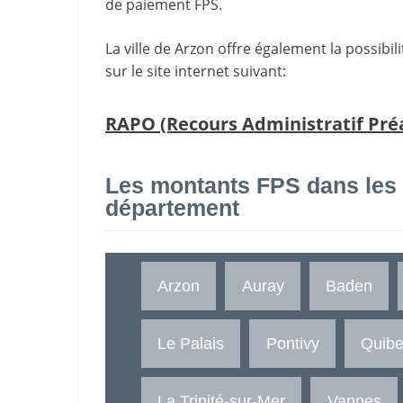
de paiement FPS.
La ville de Arzon offre également la possibi
sur le site internet suivant:
RAPO (Recours Administratif Préa
Les montants FPS dans les
département
Arzon
Auray
Baden
Le Palais
Pontivy
Quibe
La Trinité-sur-Mer
Vannes