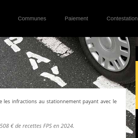
Communes
Paiement
Contestation
se les infractions au stationnement payant avec le
 508 € de
recettes FPS
en 2024.