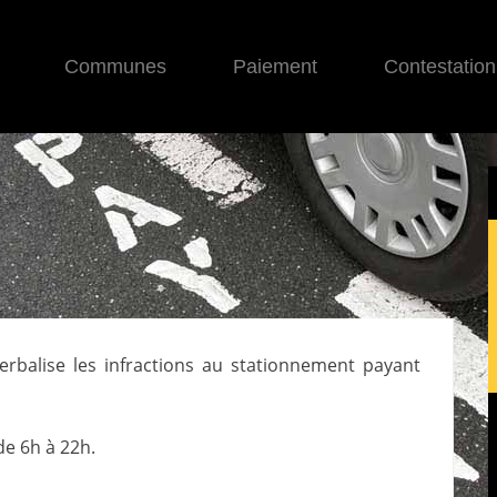
Communes
Paiement
Contestation
verbalise les infractions au stationnement payant
de 6h à 22h.