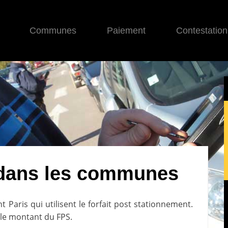
Communes
Paiement
Contestation
dans les communes
nt
Paris
qui utilisent le forfait post stationnement.
le montant du FPS.