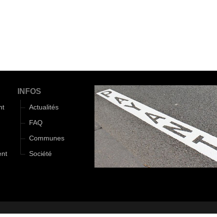
INFOS
nt
Actualités
FAQ
Communes
ent
Société