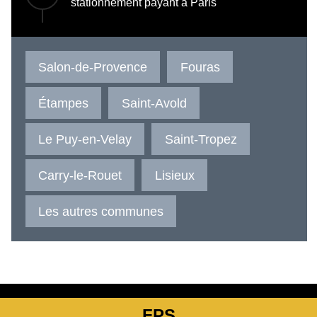
stationnement payant à Paris
Salon-de-Provence
Fouras
Étampes
Saint-Avold
Le Puy-en-Velay
Saint-Tropez
Carry-le-Rouet
Lisieux
Les autres communes
FPS