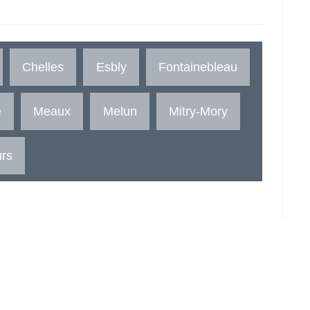
Chelles
Esbly
Fontainebleau
e
Meaux
Melun
Mitry-Mory
rs