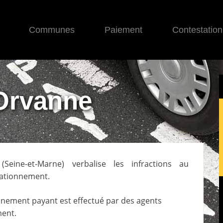
Communes
Paiement
Contestation
Orvanne
(
Seine-et-Marne
) verbalise les infractions au
tationnement.
nnement payant est effectué par des agents
ment
.