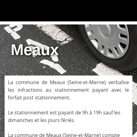
Meaux
La commune de
Meaux
(
Seine-et-Marne
) verbalise
les infractions au stationnement payant avec le
forfait post stationnement.
Le stationnement est payant de 9h à 19h sauf les
dimanches et les jours fériés.
La commune de
Meaux
(
Seine-et-Marne
) compte