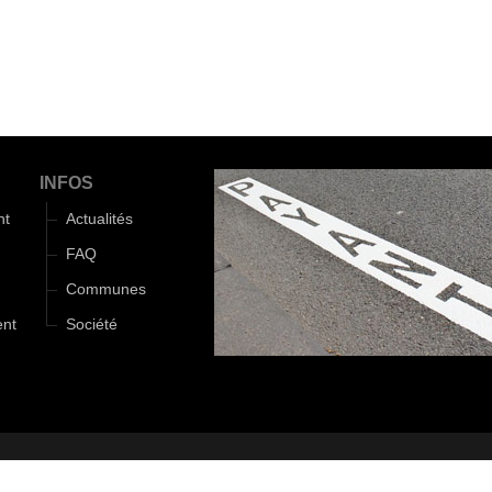
INFOS
nt
Actualités
FAQ
Communes
ent
Société
Monde d'Aza
|
Mentions légales
|
Politique de confidentialité