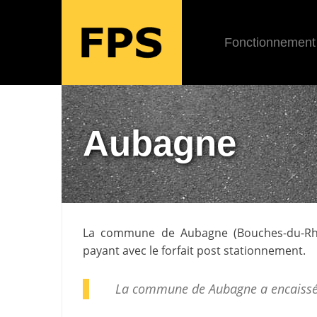
Fonctionnement
Aubagne
La commune de
Aubagne
(
Bouches-du-R
payant avec le forfait post stationnement.
La commune de Aubagne a encaissé