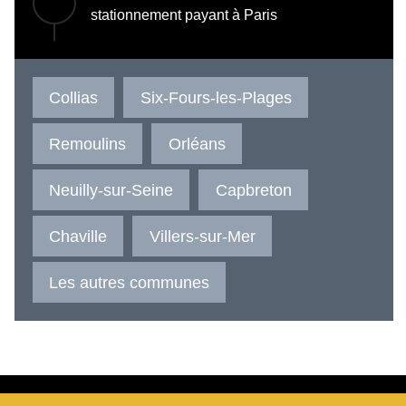
stationnement payant à Paris
Collias
Six-Fours-les-Plages
Remoulins
Orléans
Neuilly-sur-Seine
Capbreton
Chaville
Villers-sur-Mer
Les autres communes