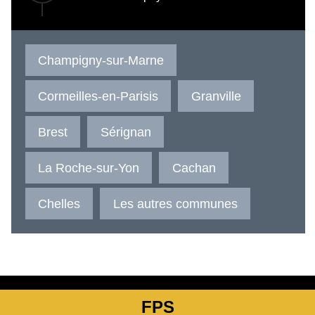
Champigny-sur-Marne
Cormeilles-en-Parisis
Granville
Brest
Sérignan
La Roche-sur-Yon
Cachan
Chelles
Les autres communes
FPS