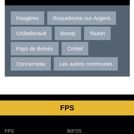
Fougères
Roquebrune-sur-Argens
Châtellerault
Bondy
Toulon
Pays de Belvès
Créteil
Concarneau
Les autres communes
FPS
FPS
INFOS