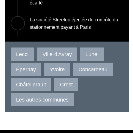
écarté
La société Streeteo éjectée du contrôle du
stationnement payant à Paris
Lecci
Ville-d'Avray
Lunel
Épernay
Yvoire
Concarneau
Châtellerault
Crest
Les autres communes