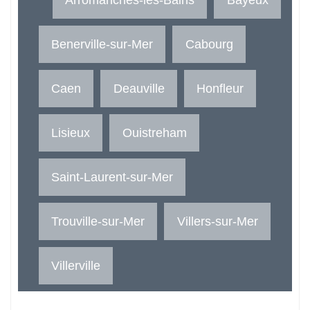
Benerville-sur-Mer
Cabourg
Caen
Deauville
Honfleur
Lisieux
Ouistreham
Saint-Laurent-sur-Mer
Trouville-sur-Mer
Villers-sur-Mer
Villerville