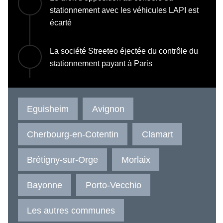
stationnement avec les véhicules LAPI est
écarté
La société Streeteo éjectée du contrôle du
stationnement payant à Paris
Eguisheim
Avignon
Cherbourg-en-Cotentin
Clamart
Brétigny-sur-Orge
Morlaix
Bayonne
Porto-Vecchio
Les autres communes