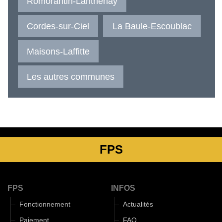
Romorantin-Lanthenay
Cordes-sur-Ciel
La Baule-Escoublac
Maisons-Laffitte
Les autres communes
FPS
FPS
INFOS
Fonctionnement
Actualités
Paiement
FAQ