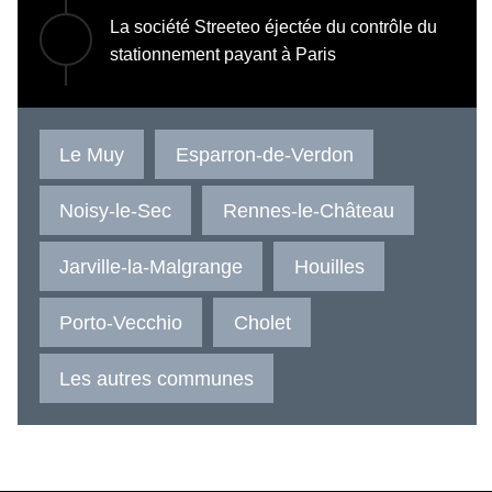
La société Streeteo éjectée du contrôle du
stationnement payant à Paris
Le Muy
Esparron-de-Verdon
Noisy-le-Sec
Rennes-le-Château
Jarville-la-Malgrange
Houilles
Porto-Vecchio
Cholet
Les autres communes