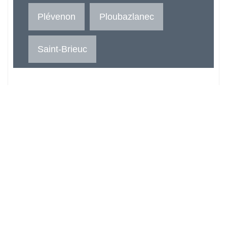
Plévenon
Ploubazlanec
Saint-Brieuc