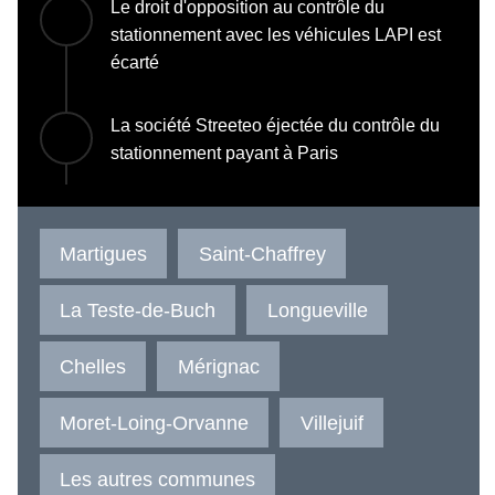
Le droit d'opposition au contrôle du
stationnement avec les véhicules LAPI est
écarté
La société Streeteo éjectée du contrôle du
stationnement payant à Paris
Martigues
Saint-Chaffrey
La Teste-de-Buch
Longueville
Chelles
Mérignac
Moret-Loing-Orvanne
Villejuif
Les autres communes