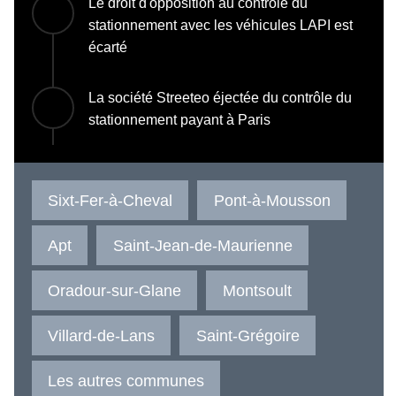
Le droit d'opposition au contrôle du
stationnement avec les véhicules LAPI est
écarté
La société Streeteo éjectée du contrôle du
stationnement payant à Paris
Sixt-Fer-à-Cheval
Pont-à-Mousson
Apt
Saint-Jean-de-Maurienne
Oradour-sur-Glane
Montsoult
Villard-de-Lans
Saint-Grégoire
Les autres communes