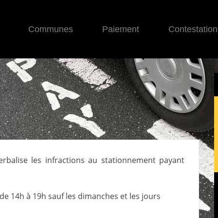
Communes
Paiement
Contestation
verbalise les infractions au stationnement payant
de 14h à 19h sauf les dimanches et les jours