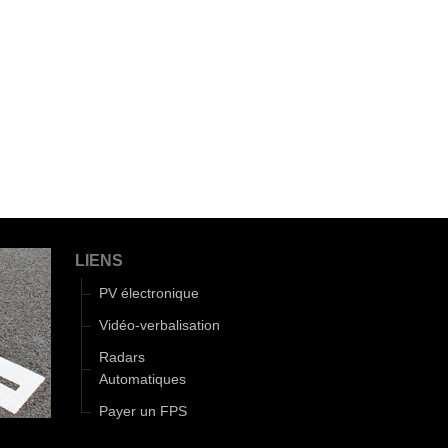
LIENS
PV électronique
Vidéo-verbalisation
Radars
Automatiques
Payer un FPS