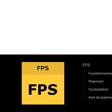
FPS
FPS
Fonctionneme
Paiement
Contestation
Avis de paiem