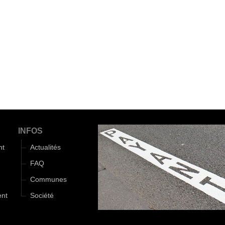
INFOS
nt
Actualités
FAQ
Communes
ent
Société