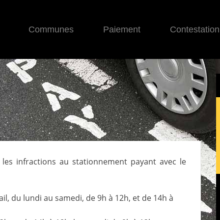
Communes
Paiement
Contestation
e les infractions au stationnement payant avec le
il, du lundi au samedi, de 9h à 12h, et de 14h à