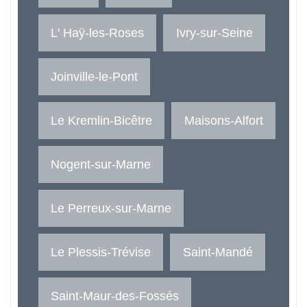
L' Haÿ-les-Roses
Ivry-sur-Seine
Joinville-le-Pont
Le Kremlin-Bicêtre
Maisons-Alfort
Nogent-sur-Marne
Le Perreux-sur-Marne
Le Plessis-Trévise
Saint-Mandé
Saint-Maur-des-Fossés