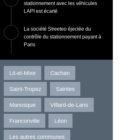
stationnement avec les véhicules
LAPI est écarté
La société Streeteo éjectée du
contrôle du stationnement payant à
Paris
Lit-et-Mixe
Cachan
Saint-Tropez
Saintes
Manosque
Villard-de-Lans
Franconville
Léon
Les autres communes