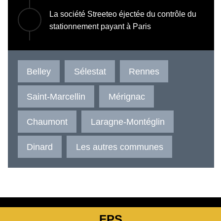
La société Streeteo éjectée du contrôle du
stationnement payant à Paris
Belley
Sélestat
Rennes
Saint-Marcellin
Mérignac
Chaumont
Laragne-Montéglin
Dinard
Les autres communes
FPS