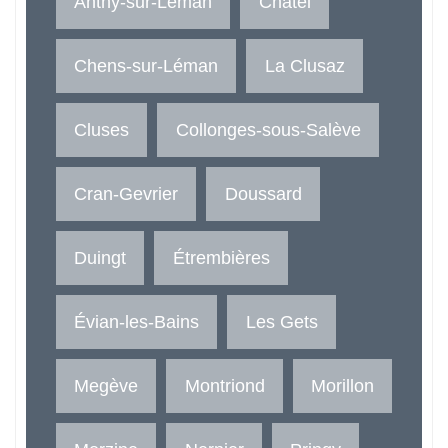
Anthy-sur-Léman
Châtel
Chens-sur-Léman
La Clusaz
Cluses
Collonges-sous-Salève
Cran-Gevrier
Doussard
Duingt
Étrembières
Évian-les-Bains
Les Gets
Megève
Montriond
Morillon