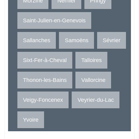
Morzine
Nernier
Pringy
Saint-Julien-en-Genevois
Sallanches
Samoëns
Sévrier
Sixt-Fer-à-Cheval
Talloires
Thonon-les-Bains
Vallorcine
Veigy-Foncenex
Veyrier-du-Lac
Yvoire