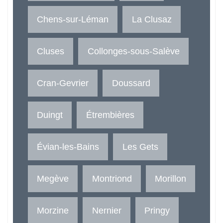
Chens-sur-Léman
La Clusaz
Cluses
Collonges-sous-Salève
Cran-Gevrier
Doussard
Duingt
Étrembières
Évian-les-Bains
Les Gets
Megève
Montriond
Morillon
Morzine
Nernier
Pringy