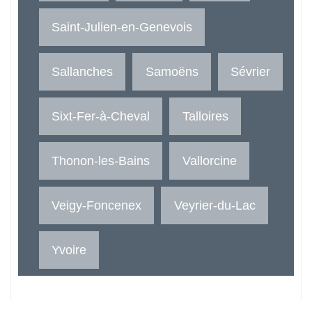
Saint-Julien-en-Genevois
Sallanches
Samoëns
Sévrier
Sixt-Fer-à-Cheval
Talloires
Thonon-les-Bains
Vallorcine
Veigy-Foncenex
Veyrier-du-Lac
Yvoire