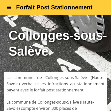
Forfait Post Stationnement
Collonges-sous-
Salève
La commune de
Collonges-sous-Salève
(
Haute-
Savoie
) verbalise les infractions au stationnement
payant avec le forfait post stationnement.
La commune de
Collonges-sous-Salève
(
Haute-
Savoie
) compte environ 300 places de