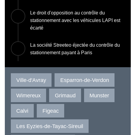
Le droit d'opposition au contrôle du
stationnement avec les véhicules LAPI est
écarté
La société Streeteo éjectée du contrôle du
stationnement payant à Paris
Ville-d'Avray
Esparron-de-Verdon
Wimereux
Grimaud
Munster
Calvi
Figeac
Les Eyzies-de-Tayac-Sireuil