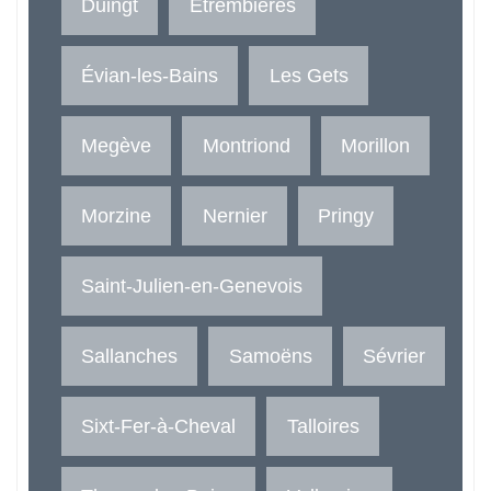
Duingt
Étrembières
Évian-les-Bains
Les Gets
Megève
Montriond
Morillon
Morzine
Nernier
Pringy
Saint-Julien-en-Genevois
Sallanches
Samoëns
Sévrier
Sixt-Fer-à-Cheval
Talloires