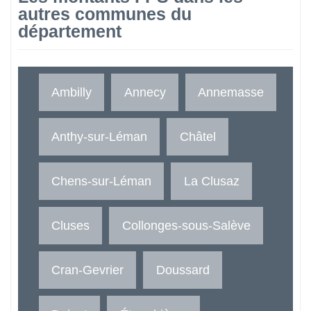
autres communes du
département
Ambilly
Annecy
Annemasse
Anthy-sur-Léman
Châtel
Chens-sur-Léman
La Clusaz
Cluses
Collonges-sous-Salève
Cran-Gevrier
Doussard