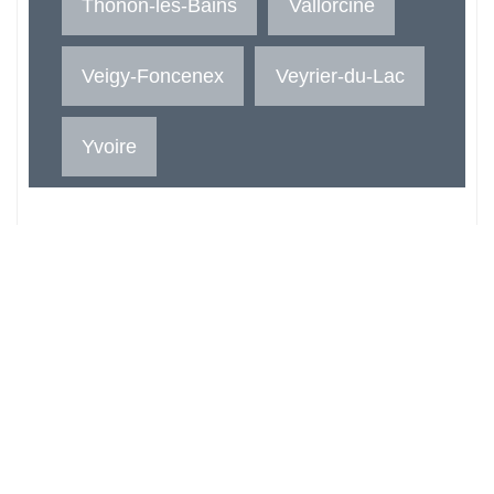
Thonon-les-Bains
Vallorcine
Veigy-Foncenex
Veyrier-du-Lac
Yvoire