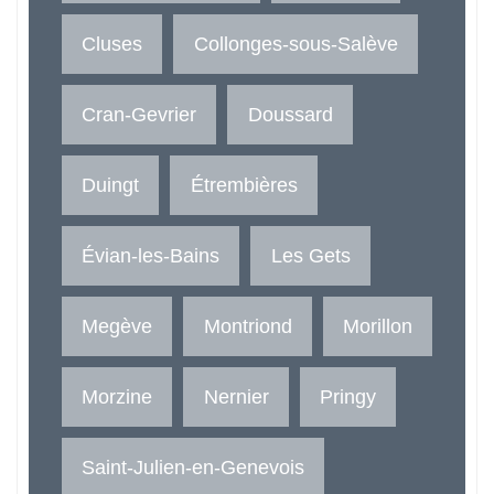
Cluses
Collonges-sous-Salève
Cran-Gevrier
Doussard
Duingt
Étrembières
Évian-les-Bains
Les Gets
Megève
Montriond
Morillon
Morzine
Nernier
Pringy
Saint-Julien-en-Genevois