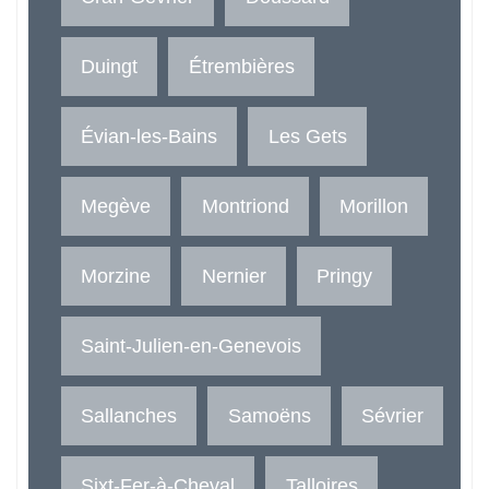
Duingt
Étrembières
Évian-les-Bains
Les Gets
Megève
Montriond
Morillon
Morzine
Nernier
Pringy
Saint-Julien-en-Genevois
Sallanches
Samoëns
Sévrier
Sixt-Fer-à-Cheval
Talloires