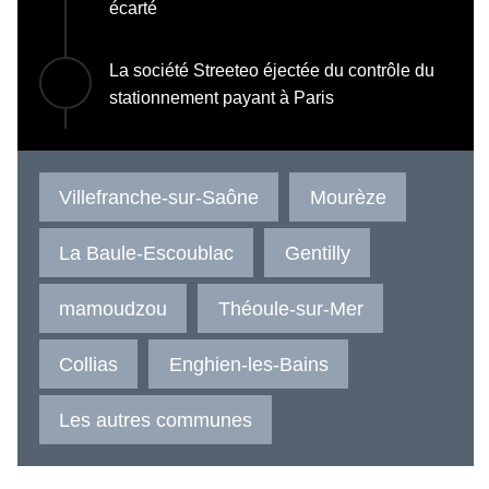
écarté
La société Streeteo éjectée du contrôle du
stationnement payant à Paris
Villefranche-sur-Saône
Mourèze
La Baule-Escoublac
Gentilly
mamoudzou
Théoule-sur-Mer
Collias
Enghien-les-Bains
Les autres communes