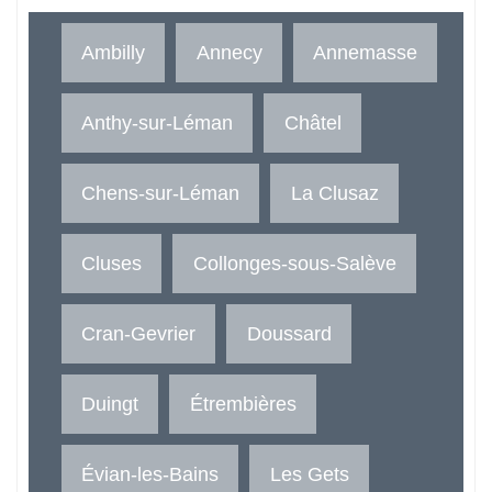
Ambilly
Annecy
Annemasse
Anthy-sur-Léman
Châtel
Chens-sur-Léman
La Clusaz
Cluses
Collonges-sous-Salève
Cran-Gevrier
Doussard
Duingt
Étrembières
Évian-les-Bains
Les Gets