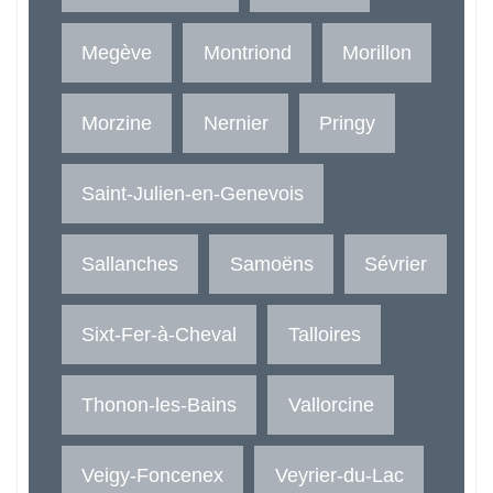
Megève
Montriond
Morillon
Morzine
Nernier
Pringy
Saint-Julien-en-Genevois
Sallanches
Samoëns
Sévrier
Sixt-Fer-à-Cheval
Talloires
Thonon-les-Bains
Vallorcine
Veigy-Foncenex
Veyrier-du-Lac